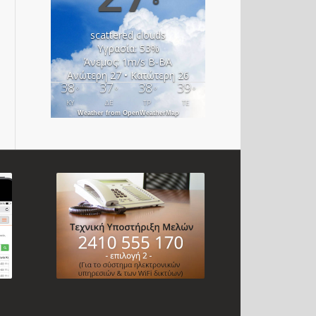
°
scattered clouds
Υγρασία: 53%
Άνεμος: 1m/s Β-ΒΑ
Ανώτερη 27 • Κατώτερη 26
38
37
38
39
°
°
°
°
ΚΥ
ΔΕ
ΤΡ
ΤΕ
Weather from OpenWeatherMap