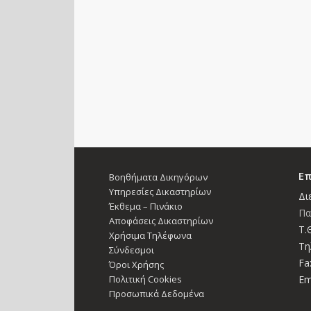
Επ
Βοηθήματα Δικηγόρων
Υπηρεσίες Δικαστηρίων
Δι
Έκθεμα – Πινάκιο
Πα
Αποφάσεις Δικαστηρίων
Τ.Θ
Χρήσιμα Τηλέφωνα
Τη
Σύνδεσμοι
Fa
Όροι Χρήσης
Πολιτική Cookies
Em
Προσωπικά Δεδομένα