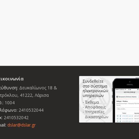
ικοινωνία
εύθυνση:
Δευκαλίωνος 18 &
τρόκλου, 41222, Λάρισα
.:
1004
λέφωνο:
2410532044
x:
2410532042
ail:
dslar@dslar.gr