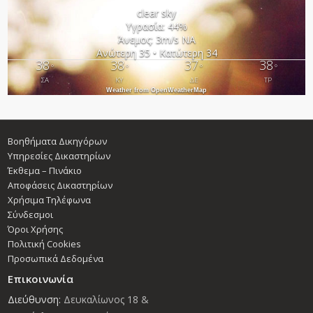
clear sky
Υγρασία: 44%
Άνεμος: 3m/s ΝΑ
Ανώτερη 35 • Κατώτερη 34
38
38
37
38
°
°
°
°
ΣΑ
ΚΥ
ΔΕ
ΤΡ
Weather from OpenWeatherMap
Βοηθήματα Δικηγόρων
Υπηρεσίες Δικαστηρίων
Έκθεμα – Πινάκιο
Αποφάσεις Δικαστηρίων
Χρήσιμα Τηλέφωνα
Σύνδεσμοι
Όροι Χρήσης
Πολιτική Cookies
Προσωπικά Δεδομένα
Επικοινωνία
Διεύθυνση:
Δευκαλίωνος 18 &