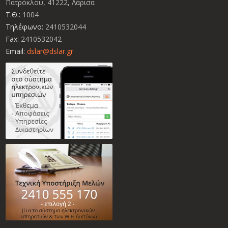
Πατρόκλου, 41222, Λάρισα
Τ.Θ.:
1004
Τηλέφωνο:
2410532044
Fax:
2410532042
Email:
dslar@dslar.gr