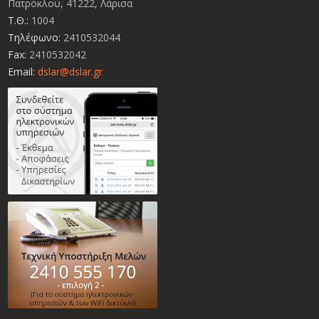
Πατρόκλου, 41222, Λάρισα
Τ.Θ.:
1004
Τηλέφωνο:
2410532044
Fax:
2410532042
Email:
dslar@dslar.gr