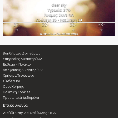
clear sky
Υγρασία: 37%
Άνεμος: 5m/s ΝΑ
Ανώτερη 35 • Κατώτερη 34
37
38
36
38
°
°
°
°
ΣΑ
ΚΥ
ΔΕ
ΤΡ
Weather from OpenWeatherMap
Βοηθήματα Δικηγόρων
Υπηρεσίες Δικαστηρίων
Έκθεμα – Πινάκιο
Αποφάσεις Δικαστηρίων
Χρήσιμα Τηλέφωνα
Σύνδεσμοι
Όροι Χρήσης
Πολιτική Cookies
Προσωπικά Δεδομένα
Επικοινωνία
Διεύθυνση:
Δευκαλίωνος 18 &